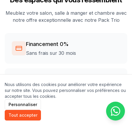
Meublez votre salon, salle à manger et chambre avec
notre offre exceptionnelle avec notre Pack Trio
Financement 0%
Sans frais sur 30 mois
Large choix de meubles
Nous utilisons des cookies pour améliorer votre expérience
Pour tous les styles et budgets
sur notre site. Vous pouvez personnaliser vos préférences ou
accepter tous les cookies.
Personnaliser
95€
Tout accepter
/mois
Pendant 30 mois sans intérêts • Prix total : 2850€